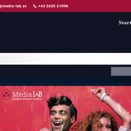
@media-lab.at
+43 2635 21096
Star