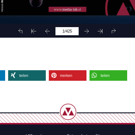
teilen
merken
teilen